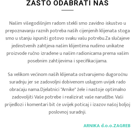
ZAŠTO ODABRATI NAS
Našim višegodišnjim radom stekli smo zavidno iskustvo u
prepoznavanju raznih potreba naših cijenjenih klijenata stoga
smo u stanju ispuniti gotovo svaku vašu potrebu.Za slučajeve
jedinstvenih zahtjeva našim klijentima nudimo unikatne
proizvode ručno izrađene u našim radionicama prema vašim
posebnim zahtijevima i specifikacijama.
Sa velikom većinom naših klijenata ostvarujemo dugoroćnu
suradnju jer se zadovoljni dobivenom uslugom uvijek rado
obraćaju nama.Djelatnici "Arnike" žele i nastoje optimalno
zadovoljiti Vaše potrebe i realizirat vaše narudžbe. Vaši
prijedlozi i komentari bit će uvijek poticaj i izazov našoj boljoj
poslovnoj suradnji.
ARNIKA d.o.o.ZAGREB